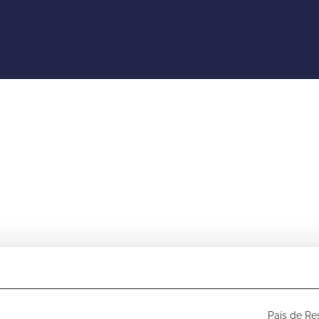
Multidestino
Transportes
Actividad
País de Re