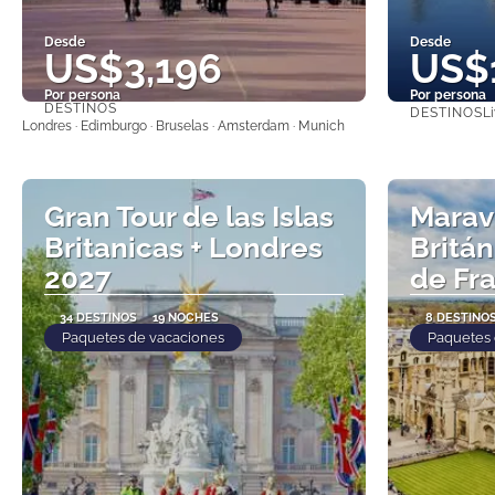
Desde
Desde
US$3,196
US$
Por persona
Por persona
DESTINOS
DESTINOS
Li
Ver
Londres · Edimburgo · Bruselas · Amsterdam · Munich
Gran Tour de las Islas
Maravi
Britanicas + Londres
Britán
2027
de Fr
34 DESTINOS
19 NOCHES
8 DESTINO
Paquetes de vacaciones
Paquetes 