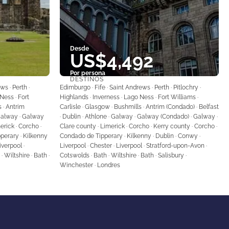
Desde
US$4,492
Por persona
DESTINOS
Ver
ws · Perth ·
Edimburgo · Fife · Saint Andrews · Perth · Pitlochry ·
Ness · Fort
Highlands · Inverness · Lago Ness · Fort Williams ·
s · Antrim
Carlisle · Glasgow · Bushmills · Antrim (Condado) · Belfast
· Galway · Galway
· Dublin · Athlone · Galway · Galway (Condado) · Galway ·
erick · Corcho ·
Clare county · Limerick · Corcho · Kerry county · Corcho ·
perary · Kilkenny
Condado de Tipperary · Kilkenny · Dublin · Conwy ·
iverpool ·
Liverpool · Chester · Liverpool · Stratford-upon-Avon ·
 Wiltshire · Bath ·
Cotswolds · Bath · Wiltshire · Bath · Salisbury ·
Winchester · Londres