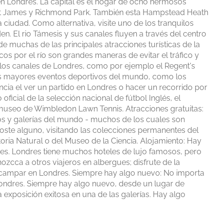
en Londres. La capital es el hogar de ocho hermosos
 St James y Richmond Park. También esta Hampstead Heath
 ciudad. Como alternativa, visite uno de los tranquilos
. El rio Támesis y sus canales fluyen a través del centro
e muchas de las principales atracciones turísticas de la
ticos por el río son grandes maneras de evitar el tráfico y
e los canales de Londres, como por ejemplo el Regent's
 los mayores eventos deportivos del mundo, como los
cia el ver un partido en Londres o hacer un recorrido por
icial de la selección nacional de fútbol Inglés, el
 museo de Wimbledon Lawn Tennis. Atracciones gratuitas:
s y galerías del mundo - muchos de los cuales son
coste alguno, visitando las colecciones permanentes del
oria Natural o del Museo de la Ciencia. Alojamiento: Hay
res. Londres tiene muchos hoteles de lujo famosos, pero
cca a otros viajeros en albergues; disfrute de la
campar en Londres. Siempre hay algo nuevo: No importa
ondres. Siempre hay algo nuevo, desde un lugar de
xposición exitosa en una de las galerías. Hay algo