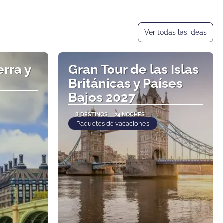
Ver todas las ideas
erra y
Gran Tour de las Islas
Británicas y Países
Bajos 2027
8 DESTINOS
24 NOCHES
Paquetes de vacaciones