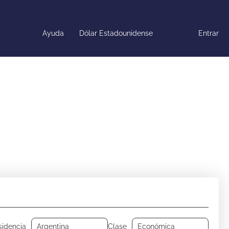
Ayuda
Dólar Estadounidense
Entrar
es
Traslados
Alquilar un coche
sidencia
Clase