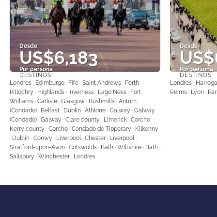
Desde
Desde
US$6,183
US$
Por persona
Por persona
DESTINOS
DESTINOS
Ver
Londres · Edimburgo · Fife · Saint Andrews · Perth ·
Londres · Harrogat
Pitlochry · Highlands · Inverness · Lago Ness · Fort
Reims · Lyon · Par
Williams · Carlisle · Glasgow · Bushmills · Antrim
(Condado) · Belfast · Dublin · Athlone · Galway · Galway
(Condado) · Galway · Clare county · Limerick · Corcho ·
Kerry county · Corcho · Condado de Tipperary · Kilkenny
· Dublin · Conwy · Liverpool · Chester · Liverpool ·
Stratford-upon-Avon · Cotswolds · Bath · Wiltshire · Bath ·
Salisbury · Winchester · Londres