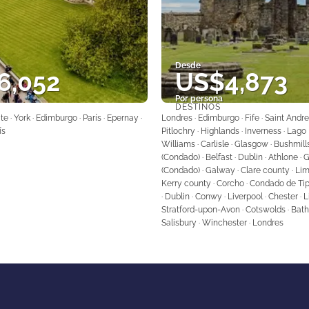
Desde
6,052
US$4,873
Por persona
DESTINOS
Ver
Ver
e · York · Edimburgo · París · Epernay ·
Londres · Edimburgo · Fife · Saint Andre
ís
Pitlochry · Highlands · Inverness · Lago 
Williams · Carlisle · Glasgow · Bushmill
(Condado) · Belfast · Dublin · Athlone 
(Condado) · Galway · Clare county · Lim
Kerry county · Corcho · Condado de Tip
· Dublin · Conwy · Liverpool · Chester · L
Stratford-upon-Avon · Cotswolds · Bath ·
Salisbury · Winchester · Londres