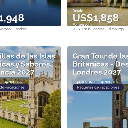
Desde
1,948
US$1,858
Por persona
DESTINOS
verpool · Londres
Londres · Edimburgo
Ver
Ver
llas de las Islas
Gran Tour de las
icas y Sabores
Britanicas - De
ancia 2027
Londres 2027
S
19 NOCHES
34 DESTINOS
15 NOCHES
de vacaciones
Paquetes de vacaciones