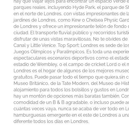
hay que viajar lejos para encontrar un espacio verde 
parques reales, incluyendo Hyde Park, el parque de
en el norte de Londres, con vistas impresionantes de la
jardines de Londres, como Kew o Chelsea Physic Garden
de Londres y ofrece un impresionante telón de fondo d
ciudad. El transporte fluvial público y recorridos turís
disfrutar de unas vistas maravillosas. No te olvides d
Canal y Little Venice. Top Sport: Londres es sede de
Juegos Olímpicos y Paralímpicos. Es toda una experien
espectaculares escenarios deportivos como el estadio of
estadio de Wembley, o el campo de cricket Lord o el
Londres es el hogar de algunos de los mejores museo
gratuitos. Puede pasar todo el tiempo que quiera,sin 
Museo Británico, de la Tate Modern, del Museo de Hist
alojamiento para todos los bolsillos y gustos en Lond
hay un montón de opciones más baratas también. Conoz
comodidad de un B & B agradable, o incluso puede a
cuántas veces vaya, nunca se acaba de ver todo en L
hamburguesas emergente en el este de Londres a una e
diferente todos los días en Londres.