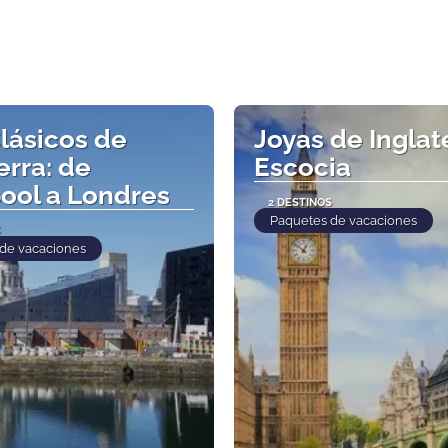
lásicos de
Joyas de Inglat
erra: de
Escocia
pool a Londres
2 DESTINOS
Paquetes de vacaciones
S
de vacaciones