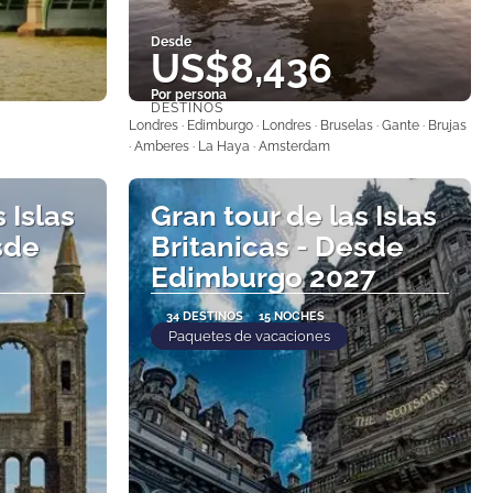
Desde
US$8,436
Por persona
DESTINOS
Ver
Londres · Edimburgo · Londres · Bruselas · Gante · Brujas
· Amberes · La Haya · Amsterdam
 Islas
Gran tour de las Islas
sde
Britanicas - Desde
Edimburgo 2027
34 DESTINOS
15 NOCHES
Paquetes de vacaciones