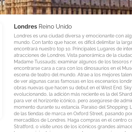
Londres
Reino Unido
Londres es una ciudad diversa y emocionante con algun
mundo. Con tanto que hacer, es difícil delimitar la larg
encontrará nuestro top 10. Principales Lugares de inte
atracciones de Londres. Vista panorámica de la ciudad
Madame Tussauds; examinar algunos de los tesoros m
encontrarse cara a cara con los dinosaurios en el Muse
escena de teatro del mundo. Atrae a los mejores tale
de ver algunas caras famosas en los escenarios londine
obras nuevas que hacen su debut en el West End. Skyl
evolucionando, la adición más reciente es la del Shard
para ver el horizonte icónico, pero asegúrese de admir
momento durante su estancia. Paraiso del Shopping: La
de las tiendas de marca en Oxford Street, pasando po
mercadillos de Londres. Haga compras en el centro 
Stratford, o visite unos de los icónicos grandes alma