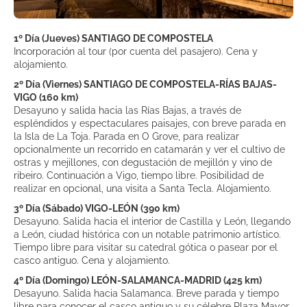
1º Día (Jueves) SANTIAGO DE COMPOSTELA
Incorporación al tour (por cuenta del pasajero). Cena y
alojamiento.
2º Día (Viernes) SANTIAGO DE COMPOSTELA-RÍAS BAJAS-
VIGO (160 km)
Desayuno y salida hacia las Rías Bajas, a través de
espléndidos y espectaculares paisajes, con breve parada en
la Isla de La Toja. Parada en O Grove, para realizar
opcionalmente un recorrido en catamarán y ver el cultivo de
ostras y mejillones, con degustación de mejillón y vino de
ribeiro. Continuación a Vigo, tiempo libre. Posibilidad de
realizar en opcional, una visita a Santa Tecla. Alojamiento.
3º Día (Sábado) VIGO-LEÓN (390 km)
Desayuno. Salida hacia el interior de Castilla y León, llegando
a León, ciudad histórica con un notable patrimonio artístico.
Tiempo libre para visitar su catedral gótica o pasear por el
casco antiguo. Cena y alojamiento.
4º Día (Domingo) LEÓN-SALAMANCA-MADRID (425 km)
Desayuno. Salida hacia Salamanca. Breve parada y tiempo
libre para conocer el casco antiguo y su célebre Plaza Mayor.