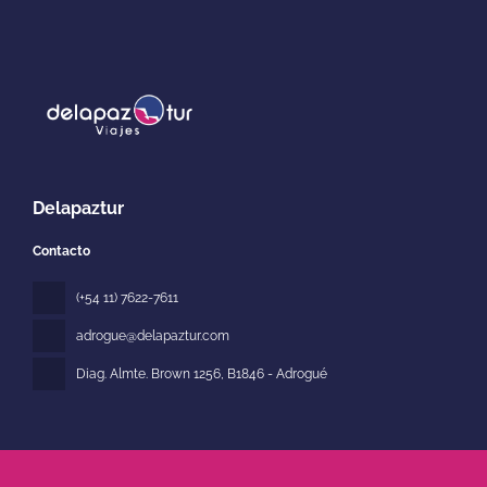
Delapaztur
Contacto
(+54 11) 7622-7611
adrogue@delapaztur.com
Diag. Almte. Brown 1256
, B1846 - Adrogué