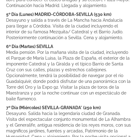
Continuación hacia Madrid. Llegada y alojamiento.
5º Día (Lunes) MADRID-CÓRDOBA-SEVILLA (530 km)
Desayuno y salida a través de La Mancha hacia Andalucía
para llegar a Córdoba. Visita de la ciudad incluyendo el
interior de su famosa Mezquita/ Catedral y el Barrio Judío.
Posteriormente continuación a Sevilla. Cena y alojamiento.
6º Día (Martes) SEVILLA
Media pensión. Por la mañana visita de la ciudad, incluyendo
el Parque de María Luisa, la Plaza de España, el exterior de la
imponente Catedral y la Giralda y el típico Barrio de Santa
Cruz con sus calles, plazas y estrechos callejones.
Opcionalmente, tendrá la posibilidad de navegar por el rio
Guadalquivir, donde podrá disfrutar de una panorámica con la
Torre del Oro y la Expo 92. Visitar la plaza de toros de la
Maestranza y por la noche continuar con un espectáculo de
baile flamenco.
7º Día (Miércoles) SEVILLA-GRANADA* (250 km)
Desayuno. Salida hacia la legendaria ciudad de Granada.
Visita del espectacular conjunto monumental de La Alhambra
y el Generalife, antigua residencia de los reyes moros, con sus
magníficos jardines, fuentes y arcadas, Patrimonio de la
Humanidad. Cena y alojamiento. Por la noche visita opcional a